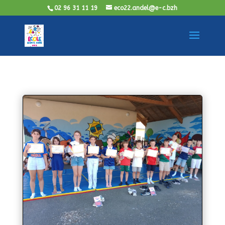
02 96 31 11 19
eco22.andel@e-c.bzh