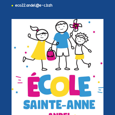
eco22.andel@e-c.bzh