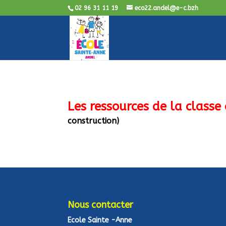
02 96 31 11 19
eco22.andel@e-c.bzh
Les ressources de la class
construction)
Nous contacter
Ecole Sainte -Anne