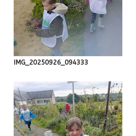
IMG_20250926_094333