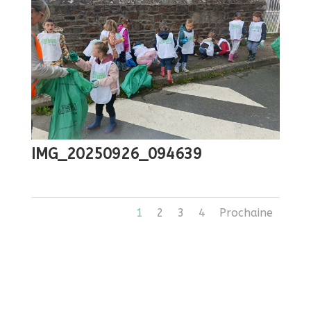
IMG_20250926_094639
1
2
3
4
Prochaine